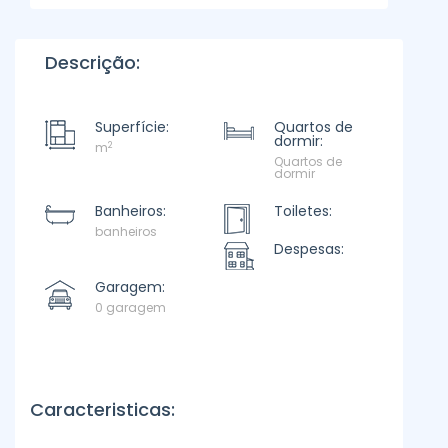
Descrição:
Superfície:
Quartos de
dormir:
2
m
Quartos de
dormir
Banheiros:
Toiletes:
banheiros
Despesas:
Garagem:
0 garagem
Caracteristicas: