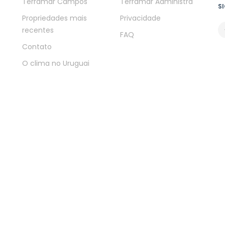
Terramar Campos
Terramar Administra
SI
Propriedades mais
Privacidade
recentes
FAQ
Contato
O clima no Uruguai