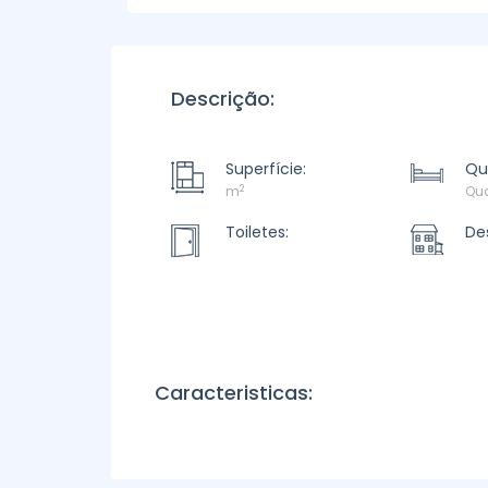
Descrição:
Superfície:
Qu
2
m
Qua
Toiletes:
De
Caracteristicas: