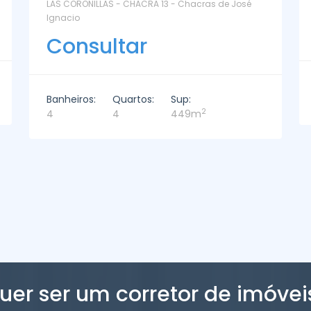
La Paz Santa Monica - Santa Mónica
Consultar
Banheiros:
Quartos:
Sup:
2
2
3
221m
uer ser um corretor de imóvei