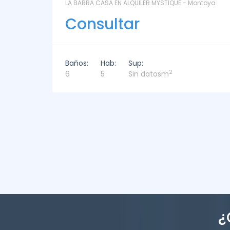
ntoya
La Paz Santa Monica - Santa Mónica
Consultar
Baños:
Hab:
Sup:
2
2
3
221m
¿