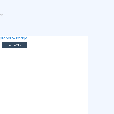
ar
CHACRA
CASA