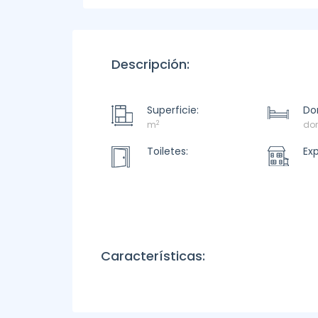
Descripción:
Superficie:
Dor
2
m
dor
Toiletes:
Ex
Características: