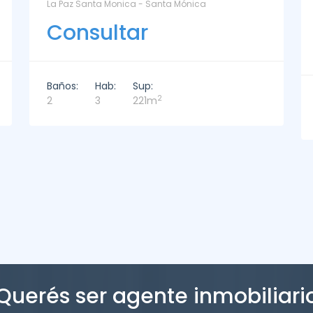
DEPARTAMENTO EN ALQUILER - DELAMAR 209 - La
Barra
Consultar
Baños:
Hab:
Sup:
2
3
3
226m
Querés ser agente inmobiliari