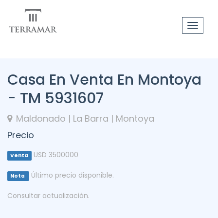
Toggle
navigat
Casa En Venta En Montoya
- TM 5931607
Maldonado | La Barra | Montoya
Precio
USD 3500000
Venta
Último precio disponible.
Nota
Consultar actualización.