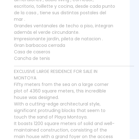
escritorio, toillette y cocina, desde cada punto
de la casa , tiene sus distintas postales del
mar .
Grandes ventanales de techo a piso, integran
además el verde circundante.
Impresionante jardín, pileta de natacion .
Gran barbacoa cerrada
Casa de caseros
Cancha de tenis
......................................................................................................................................
EXCLUSIVE LARGE RESIDENCE FOR SALE IN
MONTOYA
Fifty meters from the sea on a large corner
plot of 4360 square meters, this incredible
house was designed.
With a cutting-edge architectural style,
significant protruding blocks that seem to
touch the sand of Playa Montoya.
It boasts 1200 square meters of solid and well-
maintained construction, consisting of the
main house with a grand foyer on the access