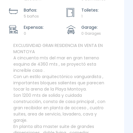
Baños:
Toiletes:
5 baños
1
Expensas:
Garage:
0
0 Garages
EXCLUSIVIDAD GRAN RESIDENCIA EN VENTA EN
MONTOYA
A cincuenta mts del mar en gran terreno
esquina de 4360 mts , se proyectó esta
increíble casa .
Con un estilo arquitectónico vanguardista ,
importantes bloques salientes que parecen
tocar la arena de la Playa Montoya.
Son 1200 mts de solida y cuidada
construcción, consta de casa principal , con
gran recibidor en planta de acceso , cuatro
suites, area de servicio, lavadero, cava y
garaje.
En planta alta master suite de grandes
dimensiones , doble living , comedor,