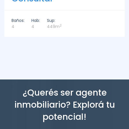
Baños:
Hab:
Sup:
2
4
4
449m
¿Querés ser agente
inmobiliario? Explorá tu
potencial!