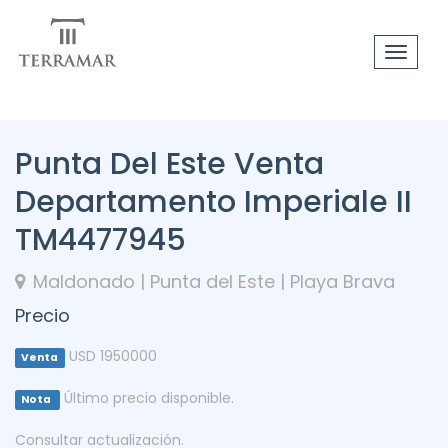
Toggle
navigat
Punta Del Este Venta
Departamento Imperiale II
TM4477945
Maldonado | Punta del Este | Playa Brava
Precio
USD 1950000
Venta
Último precio disponible.
Nota
Consultar actualización.