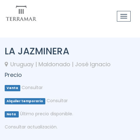
Toggle
navigat
LA JAZMINERA
Uruguay | Maldonado | José Ignacio
Precio
Consultar
Venta
Consultar
Alquiler temporario
Último precio disponible.
Nota
Consultar actualización.