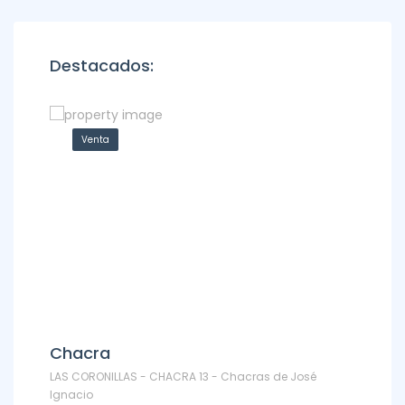
Destacados:
Venta
Ven
Chacra
Depa
LAS CORONILLAS - CHACRA 13 - Chacras de José
DEPARTAM
Ignacio