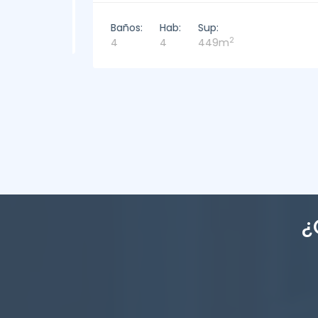
Baños:
Hab:
Sup:
2
4
4
449m
¿