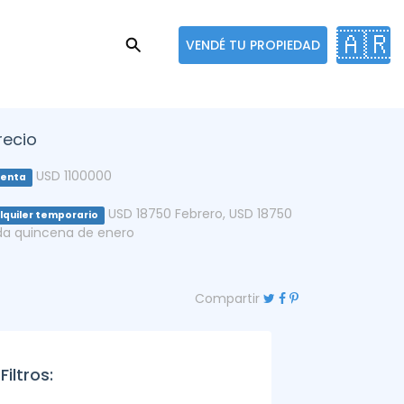
🇦🇷
VENDÉ TU PROPIEDAD
recio
USD 1100000
enta
USD 18750 Febrero
,
USD 18750
lquiler temporario
da quincena de enero
Compartir
Filtros: