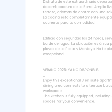
Disfruta de este extraordinario departa
desembocadura de La Barra. Amplio li
terraza, además de contar con una sala
La cocina está completamente equipada
cocheras para tu comodidad.
Edificio con seguridad las 24 horas, se
borde del agua. La ubicación es única p
playas de La Posta y Montoya. No te pie
excepcional.
VERANO 2026: YA NO DISPONIBLE.
_
Enjoy this exceptional 3 en suite apartm
dining area connects to a terrace balco
workspace.
The kitchen is fully equipped, includin
spaces for your convenience.