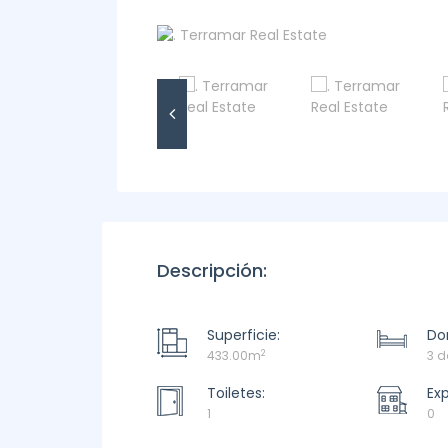
Descripción:
Superficie:
Dor
2
433.00m
3 d
Toiletes:
Ex
1
0