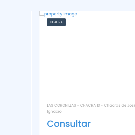
CHACRA
ntoya
LAS CORONILLAS - CHACRA 13 - Chacras de José
Ignacio
Consultar