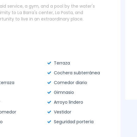
aid service, a gym, and a pool by the water's
imity to La Barra's center, La Posta, and
unity to live in an extraordinary place.
Terraza
Cochera subterránea
terraza
Comedor diario
Gimnasio
y
Arroyo lindero
comedor
Vestidor
io
Seguridad portería