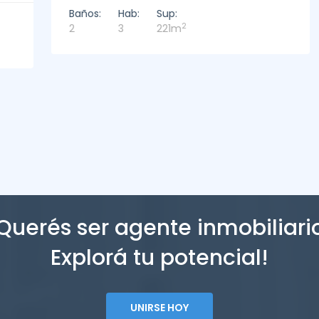
Baños:
Hab:
Sup:
2
2
3
221m
Querés ser agente inmobiliari
Explorá tu potencial!
UNIRSE HOY