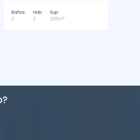
Baños:
Baños:
Hab:
Sup:
6
2
3
3
226m
o?