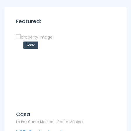
Featured:
Venta
Ven
Casa
Depa
La Paz Santa Monica - Santa Mónica
DEPARTAM