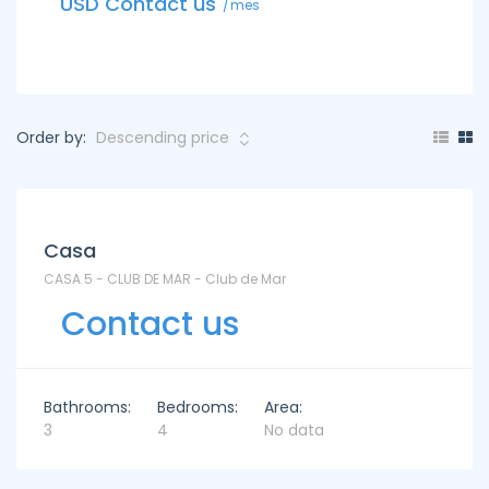
USD Contact us
USD C
mes
Order by:
Casa
CASA 5 - CLUB DE MAR - Club de Mar
Contact us
Bathrooms:
Bedrooms:
Area:
3
4
No data