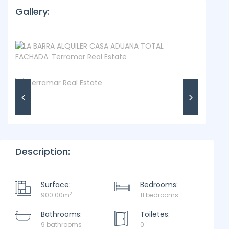
Gallery:
Description:
Surface:
Bedrooms:
2
900.00m
11 bedrooms
Bathrooms:
Toiletes:
9 bathrooms
0