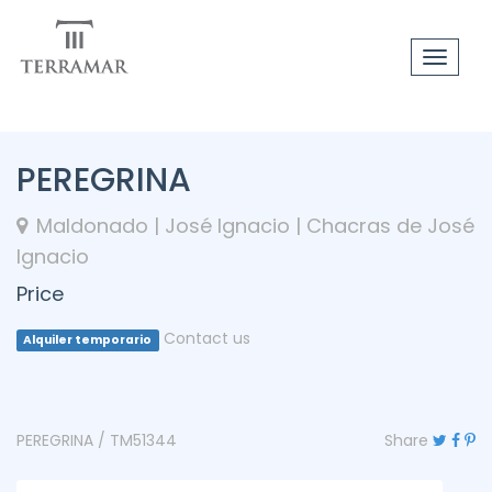
Toggle
navigat
PEREGRINA
Maldonado | José Ignacio | Chacras de José
Ignacio
Price
Contact us
Alquiler temporario
PEREGRINA / TM51344
Share