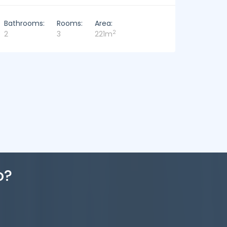
Bathro
Bathrooms:
Rooms:
Area:
6
2
3
3
226m
o?