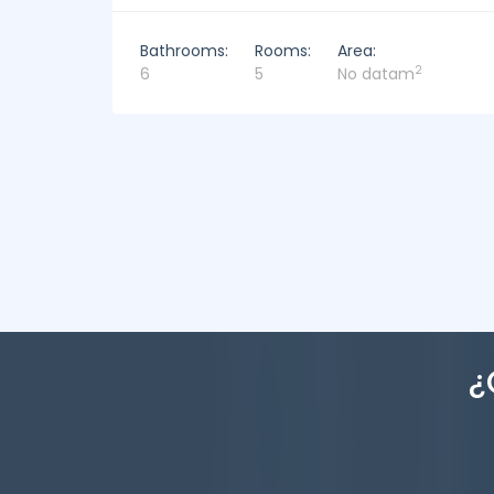
Bathrooms:
Rooms:
Area:
2
4
4
449m
¿