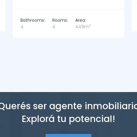
Bathrooms:
Rooms:
Area:
2
2
3
221m
Querés ser agente inmobiliari
Explorá tu potencial!