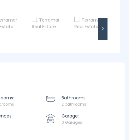
rooms:
Bathrooms:
edrooms
2 bathrooms
ences:
Garage:
0 Garages