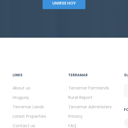
UNIRSE HOY
LINKS
TERRAMAR
S
About us
Terramar Farmlands
Uruguay
Rural Report
Terramar Lands
Terramar Administers
F
Latest Properties
Privacy
Contact us
FAQ