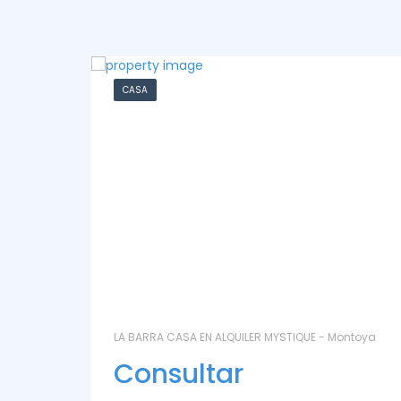
CHACRA
ntoya
LAS CORONILLAS - CHACRA 13 - Chacras de José
Ignacio
Consultar