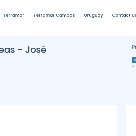
Terramar
Terramar Campos
Uruguay
Contact U
P
deas - José
A
e