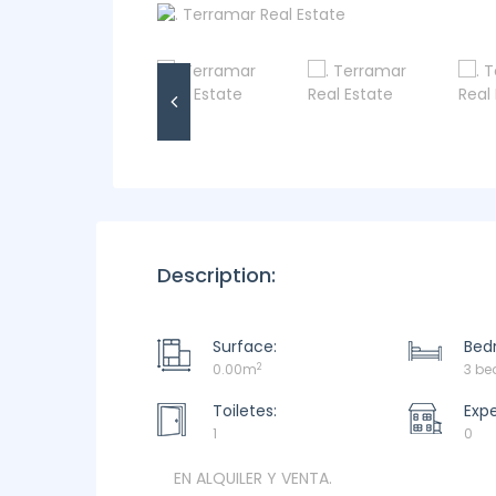
Description:
Surface:
Bed
2
0.00m
3 b
Toiletes:
Exp
1
0
EN ALQUILER Y VENTA.