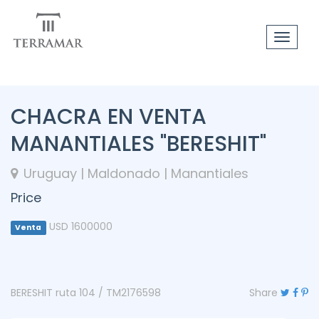
Toggle
navigat
CHACRA EN VENTA
MANANTIALES "BERESHIT"
Uruguay | Maldonado | Manantiales
Price
USD 1600000
Venta
BERESHIT ruta 104 / TM2176598
Share