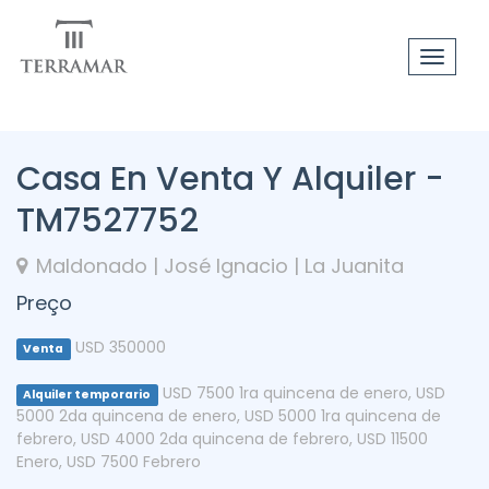
Toggle
navigat
Casa En Venta Y Alquiler -
TM7527752
Maldonado | José Ignacio | La Juanita
Preço
USD 350000
Venta
USD 7500 1ra quincena de enero
,
USD
Alquiler temporario
5000 2da quincena de enero
,
USD 5000 1ra quincena de
febrero
,
USD 4000 2da quincena de febrero
,
USD 11500
Enero
,
USD 7500 Febrero