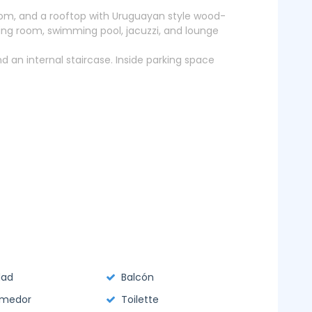
oom, and a rooftop with Uruguayan style wood-
living room, swimming pool, jacuzzi, and lounge
d an internal staircase. Inside parking space
dad
Balcón
omedor
Toilette