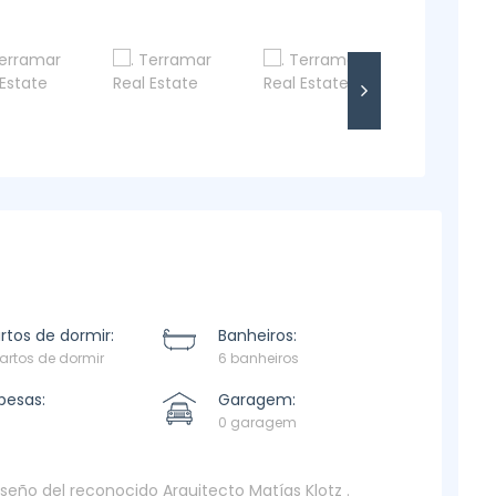
tos de dormir:
Banheiros:
artos de dormir
6 banheiros
pesas:
Garagem:
0 garagem
iseño del reconocido Arquitecto Matías Klotz .