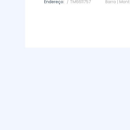
Endereço:
/ TM6611757
Barra | Mon