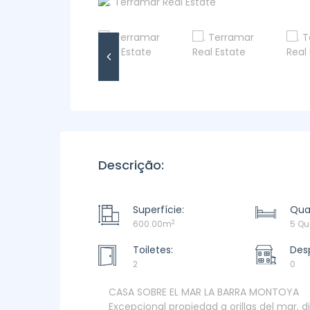
Descrição:
Superfície:
Quar
2
600.00m
5 Qu
Toiletes:
Des
2
0
CASA SOBRE EL MAR LA BARRA MONTOYA
Excepcional propiedad a orillas del mar, d