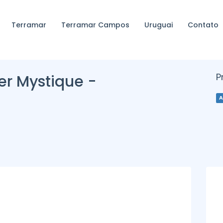
Terramar
Terramar Campos
Uruguai
Contato
P
er Mystique -
A