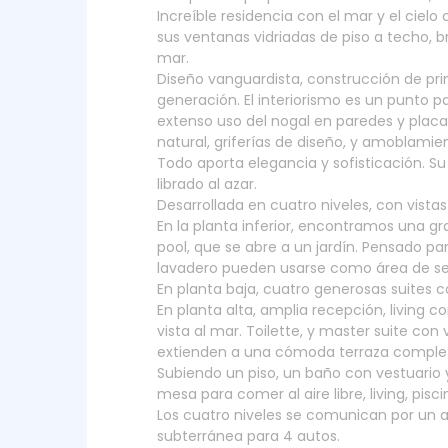
Increíble residencia con el mar y el cie
sus ventanas vidriadas de piso a techo, br
mar.
Diseño vanguardista, construcción de pr
generación. El interiorismo es un punto p
extenso uso del nogal en paredes y plac
natural, griferías de diseño, y amoblamien
Todo aporta elegancia y sofisticación. S
librado al azar.
Desarrollada en cuatro niveles, con vista
En la planta inferior, encontramos una gr
pool, que se abre a un jardín. Pensado para
lavadero pueden usarse como área de ser
En planta baja, cuatro generosas suites 
En planta alta, amplia recepción, living 
vista al mar. Toilette, y master suite con v
extienden a una cómoda terraza compl
Subiendo un piso, un baño con vestuario y
mesa para comer al aire libre, living, piscin
Los cuatro niveles se comunican por un a
subterránea para 4 autos.