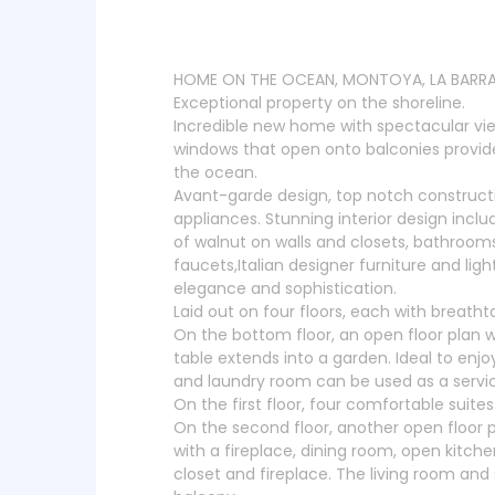
HOME ON THE OCEAN, MONTOYA, LA BARR
Exceptional property on the shoreline.
Incredible new home with spectacular view
windows that open onto balconies provide
the ocean.
Avant-garde design, top notch constru
appliances. Stunning interior design incl
of walnut on walls and closets, bathroom
faucets,Italian designer furniture and lig
elegance and sophistication.
Laid out on four floors, each with breatht
On the bottom floor, an open floor plan w
table extends into a garden. Ideal to enjoy
and laundry room can be used as a servi
On the first floor, four comfortable suite
On the second floor, another open floor p
with a fireplace, dining room, open kitche
closet and fireplace. The living room and 