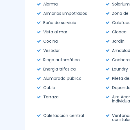
Alarma
Solarium
Armarios Empotrados
Zona de p
Baño de servicio
Calefacc
Vista al mar
Cloaca
Cocina
Jardín
Vestidor
Amobla
Riego automático
Cochera
Energia trifasica
Laundry
Alumbrado público
Pileta d
Cable
Depende
Terraza
Aire Aco
individua
Calefacción central
Ventana
acristal