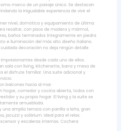
lo como marco de un paisaje único. Se destacan
indando la inigualable experiencia de vivir el
imer nivel, domótica y equipamiento de última
ara resaltar, con pisos de madera y mármol,
ares, baños terminados íntegramente en piedra
to e iluminación del más alto diseño italiano.
u cuidada decoración no deja ningún detalle
s impresionantes desde cada uno de ellos.
an sala con living, kitchenette, barra y mesa de
 el disfrute familiar. Una suite adicional y
vicio.
con balcones hacia al mar.
con hogar, comedor y cocina abierta, todos con
estidor y su propio hogar. El living y la suite se
etamente amueblada.
 una amplia terraza con parrilla a leña, gran
a, jacuzzi y solárium. Ideal para el relax.
scensor y escaleras internas. Cochera