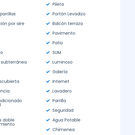
Pileta
arrillas
Portón Levadizo
ión por aire
Balcón terraza
Pavimento
Patio
do
SUM
 subterránea
Luminoso
Galería
escubierta
Internet
ncia
Lavadero
ndicionado
Parrilla
l
Seguridad
s doble
Agua Potable
amiento
Chimenea