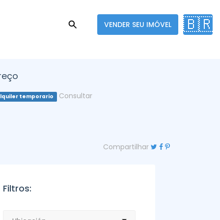
🇧🇷
VENDER SEU IMÓVEL
reço
Consultar
lquiler temporario
Compartilhar
Filtros: