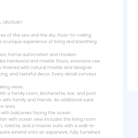
A, URUGUAY
s of the sea and the sky. Floor-to-ceiling
 a unique experience of living and breathing
ction, home automation and modern
udes hardwood and marble floors, extensive use
s finished with natural marble and designer
hting, and tasteful decor. Every detail conveys
aking views.
ith a family room, kitchenette, bar, and pool
 with family and friends. An additional suite
ce area.
s with balconies facing the ocean.
lan with ocean view includes the living room
n, toilette, and a master suite with a walk-in
suite extend onto an expansive, fully furnished