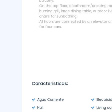
balcony.
On the top floor, a bathroom/dressing r
burning grill, large dining table, outdoor 
chairs for sunbathing.
All floors are connected by an elevator an
for four cars.
Caracteristicas:
Agua Corriente
Electrici
Hall
Living c