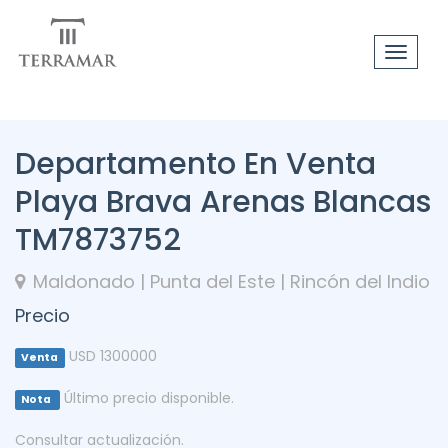
Toggle
navigat
Departamento En Venta
Playa Brava Arenas Blancas
TM7873752
Maldonado | Punta del Este | Rincón del Indio
Precio
USD 1300000
Venta
Último precio disponible.
Nota
Consultar actualización.