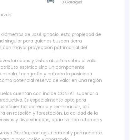
0 Garages
arzon.
 kilómetros de José Ignacio, esta propiedad de
d singular para quienes buscan tierra
as con mayor proyección patrimonial del
es lomadas y vistas abiertas sobre el valle
n atributo estético sino un componente
 escala, topografía y entorno lo posiciona
como potencial reserva de valor en una región
 suelos cuentan con índice CONEAT superior a
productiva. Es especialmente apto para
s eficientes de recría y terminación, así
a en rotación y forestación. La calidad de la
ensivos y diversificados, optimizando retornos y
l Arroyo Garzón, con agua natural y permanente,
para la producción y aportando