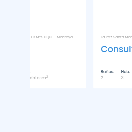
ntoya
La Paz Santa Monica - Santa Mónica
Consultar
Baños:
Hab:
Sup:
2
2
3
221m