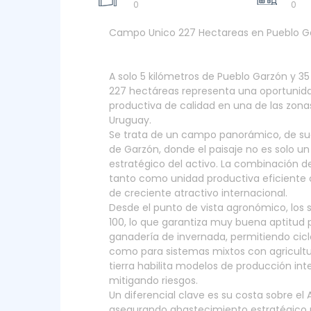
0
0
Campo Unico 227 Hectareas en Pueblo G
A solo 5 kilómetros de Pueblo Garzón y 35
227 hectáreas representa una oportunida
productiva de calidad en una de las zon
Uruguay.
Se trata de un campo panorámico, de suav
de Garzón, donde el paisaje no es solo u
estratégico del activo. La combinación de
tanto como unidad productiva eficiente 
de creciente atractivo internacional.
Desde el punto de vista agronómico, los
100, lo que garantiza muy buena aptitud 
ganadería de invernada, permitiendo ciclo
como para sistemas mixtos con agricultur
tierra habilita modelos de producción int
mitigando riesgos.
Un diferencial clave es su costa sobre e
asegurando abastecimiento estratégico 