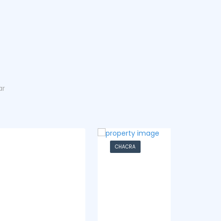
ar
CHACRA
CASA