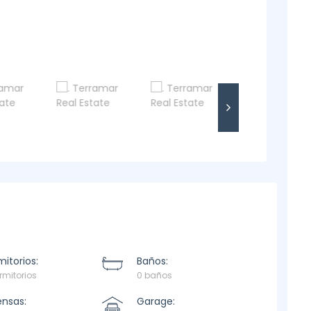
itorios:
Baños:
rmitorios
0 baños
ensas:
Garage: