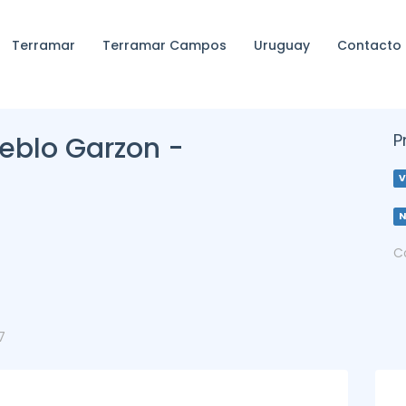
Terramar
Terramar Campos
Uruguay
Contacto
P
eblo Garzon -
V
C
7