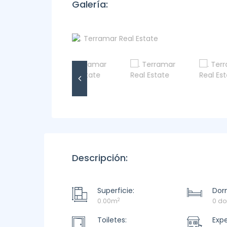
Galería:
Descripción:
Superficie:
Dorm
2
0.00m
0 do
Toiletes:
Exp