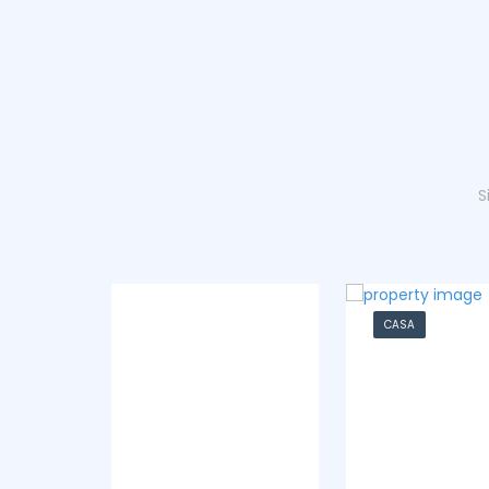
S
CASA