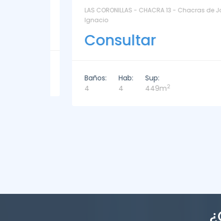
ntoya
LAS CORONILLAS - CHACRA 13 - Chacras de José
Ignacio
Consultar
Baños:
Hab:
Sup:
2
4
4
449m
¿