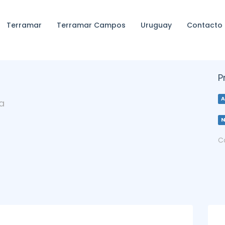
Terramar
Terramar Campos
Uruguay
Contacto
P
A
a
C