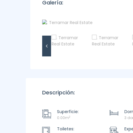
Galería:
Descripción:
Superficie:
Dorm
2
0.00m
3 do
Toiletes:
Exp