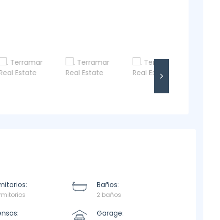
itorios:
Baños:
rmitorios
2 baños
ensas:
Garage: