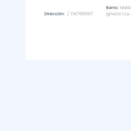
Barrio:
Mald
Dirección:
/ TM7665917
Ignacio | La