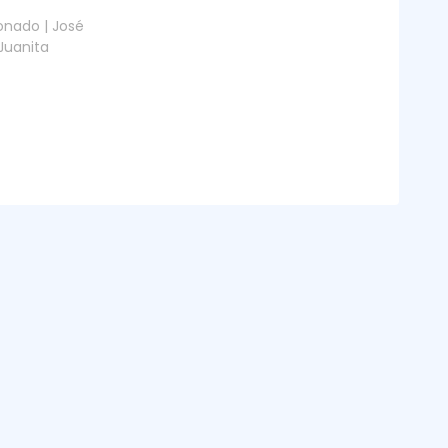
onado | José
 Juanita