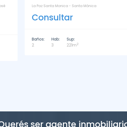
La Paz Santa Monica - Santa Mónica
Consultar
Baños:
Hab:
Sup:
2
2
3
221m
Querés ser agente inmobiliari