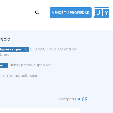
🇺🇾
VENDÉ TU PROPIEDAD
recio
USD 12500 1ra quincena de
lquiler temporario
ebrero
Último precio disponible.
Nota
onsultar actualización.
Compartir