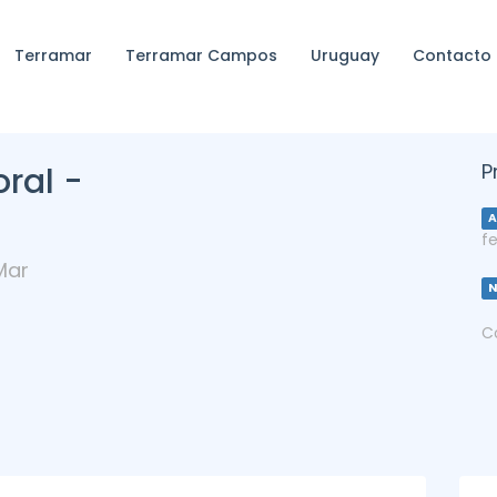
Terramar
Terramar Campos
Uruguay
Contacto
P
ral -
A
f
Mar
C