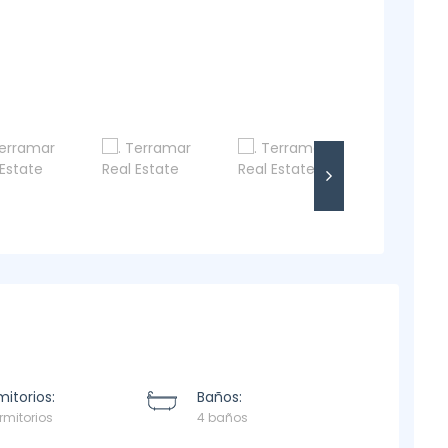
itorios:
Baños:
rmitorios
4 baños