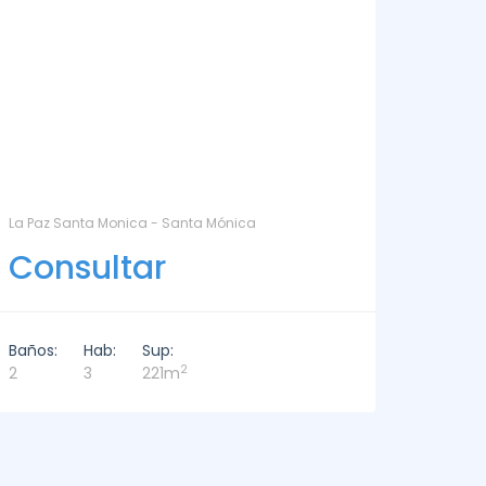
DEPARTAMENTO EN ALQUILER - DELAMAR 209 - La
LA BARR
Barra
Con
Consultar
Baños:
Baños:
Hab:
Sup:
6
2
3
3
226m