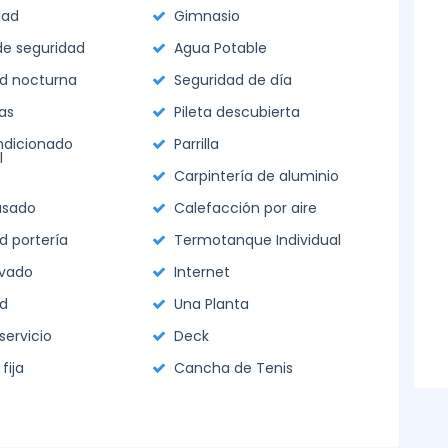
dad
Gimnasio
e seguridad
Agua Potable
d nocturna
Seguridad de día
as
Pileta descubierta
ndicionado
Parrilla
l
Carpintería de aluminio
asado
Calefacción por aire
d portería
Termotanque Individual
ivado
Internet
d
Una Planta
servicio
Deck
fija
Cancha de Tenis