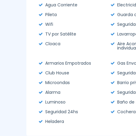
Agua Corriente
Electrici
Pileta
Guarda d
Wifi
Segurida
TV por Satélite
Lavarrop
Cloaca
Aire Aco
individua
Armarios Empotrados
Gas Env
Club House
Segurida
Microondas
Barrio pr
Alarma
Segurida
Luminoso
Baño de 
Seguridad 24hs
Cochera 
Heladera