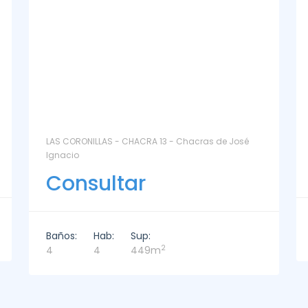
La Paz Santa Monica - Santa Mónica
Consultar
Baños:
Hab:
Sup:
2
2
3
221m