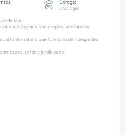
ensas:
Garage:
0 Garages
lub de Mar.
 comedor integrado con amplios ventanales
un cuarto dormitorio que funciona de huéspedes
 camastros, sofás y jardín seco.