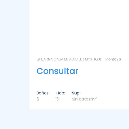
ntoya
LAS CORONILLAS - CHACRA 13 - Chacras de José
Ignacio
Consultar
Baños:
Hab:
Sup:
2
4
4
449m