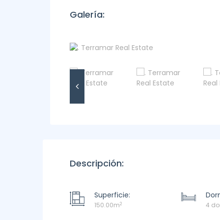
Galería:
Descripción:
Superficie:
Dorm
2
150.00m
4 do