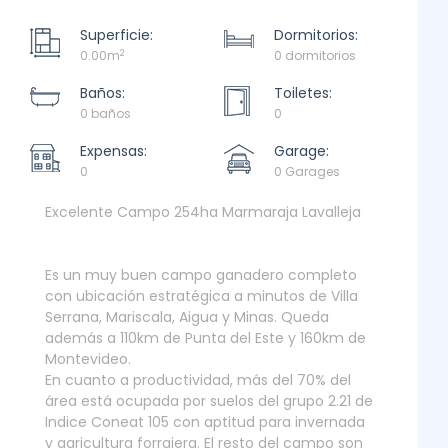
Superficie:
Dormitorios:
2
0.00m
0 dormitorios
Baños:
Toiletes:
0 baños
0
Expensas:
Garage:
0
0 Garages
Excelente Campo 254ha Marmaraja Lavalleja
Es un muy buen campo ganadero completo
con ubicación estratégica a minutos de Villa
Serrana, Mariscala, Aigua y Minas. Queda
además a 110km de Punta del Este y 160km de
Montevideo.
En cuanto a productividad, más del 70% del
área está ocupada por suelos del grupo 2.21 de
Indice Coneat 105 con aptitud para invernada
y agricultura forrajera. El resto del campo son