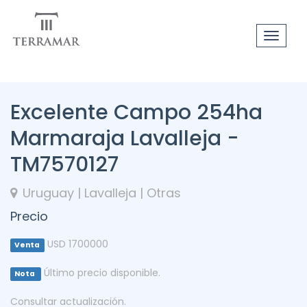
Toggle
navigat
Excelente Campo 254ha
Marmaraja Lavalleja -
TM7570127
Uruguay | Lavalleja | Otras
Precio
USD 1700000
Venta
Último precio disponible.
Nota
Consultar actualización.