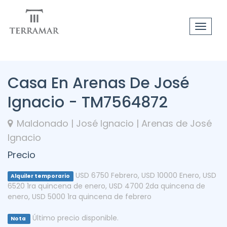
Toggle
navigat
Casa En Arenas De José
Ignacio - TM7564872
Maldonado | José Ignacio | Arenas de José
Ignacio
Precio
USD 6750 Febrero
,
USD 10000 Enero
,
USD
Alquiler temporario
6520 1ra quincena de enero
,
USD 4700 2da quincena de
enero
,
USD 5000 1ra quincena de febrero
Último precio disponible.
Nota