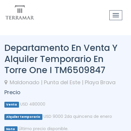
Toggle
navigat
Departamento En Venta Y
Alquiler Temporario En
Torre One I TM6509847
Maldonado | Punta del Este | Playa Brava
Precio
USD 480000
Venta
USD 9000 2da quincena de enero
Alquiler temporario
Último precio disponible.
Nota