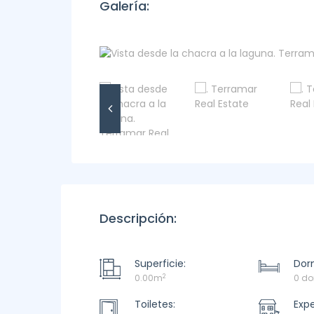
Galería:
Descripción:
Superficie:
Dorm
2
0.00m
0 do
Toiletes:
Exp