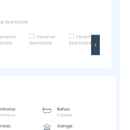
itorios:
Baños:
rmitorios
0 baños
ensas:
Garage: