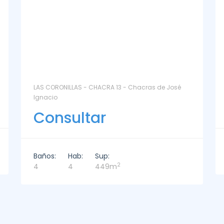
La Paz Santa Monica - Santa Mónica
Consultar
Baños:
Hab:
Sup:
2
2
3
221m