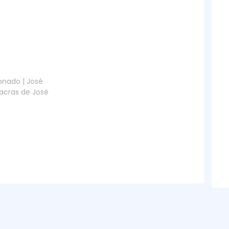
onado | José
hacras de José