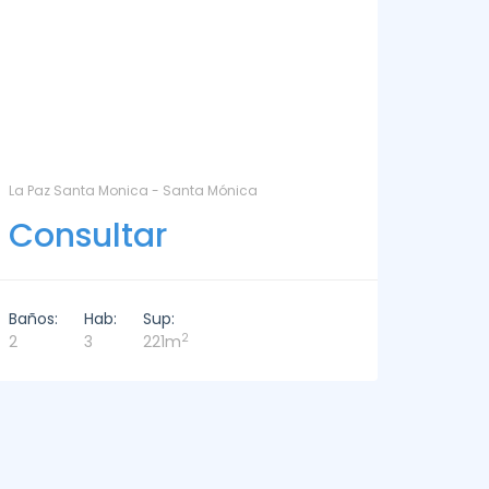
DEPARTAMENTO EN ALQUILER - DELAMAR 209 - La
LA BARR
Barra
Con
Consultar
Baños:
Baños:
Hab:
Sup:
6
2
3
3
226m