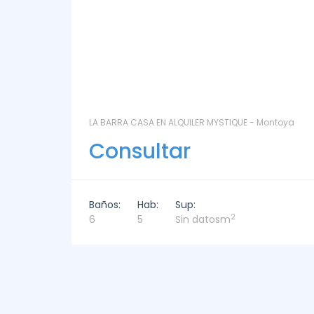
ntoya
LAS CORONILLAS - CHACRA 13 - Chacras de José
Ignacio
Consultar
Baños:
Hab:
Sup:
2
4
4
449m