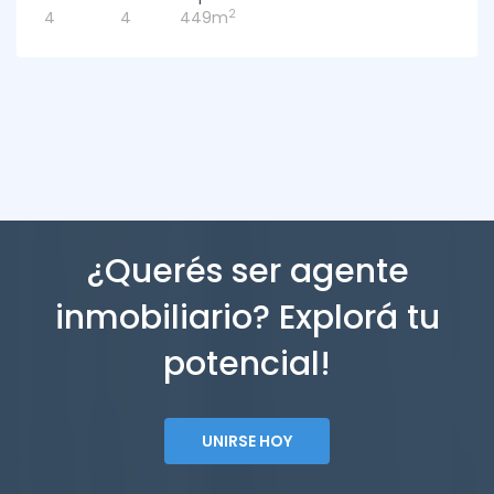
2
4
4
449m
¿Querés ser agente
inmobiliario? Explorá tu
potencial!
UNIRSE HOY