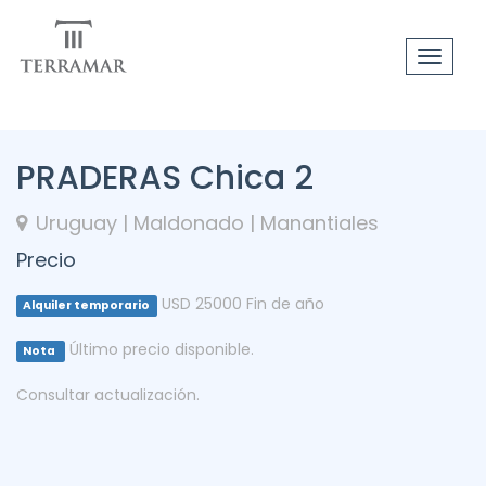
Toggle
navigat
PRADERAS Chica 2
Uruguay | Maldonado | Manantiales
Precio
USD 25000 Fin de año
Alquiler temporario
Último precio disponible.
Nota
Consultar actualización.