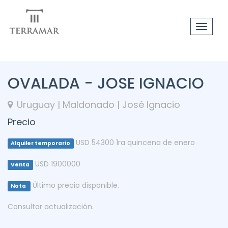
Toggle
navigat
OVALADA - JOSE IGNACIO
Uruguay | Maldonado | José Ignacio
Precio
USD 54300 1ra quincena de enero
Alquiler temporario
USD 1900000
Venta
Último precio disponible.
Nota
Consultar actualización.