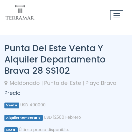
Toggle
navigat
Punta Del Este Venta Y
Alquiler Departamento
Brava 28 SS102
Maldonado | Punta del Este | Playa Brava
Precio
USD 490000
Venta
USD 12500 Febrero
Alquiler temporario
Último precio disponible.
Nota