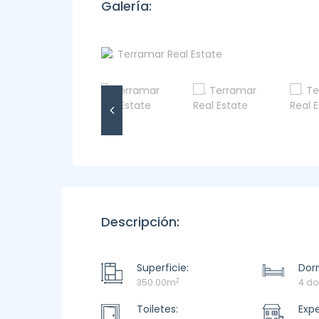
Galería:
Descripción:
Superficie:
Dorm
2
350.00m
4 do
Toiletes:
Exp