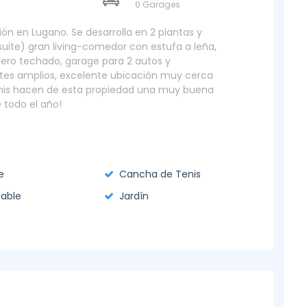
0 Garages
n en Lugano. Se desarrolla en 2 plantas y
suite) gran living-comedor con estufa a leña,
llero techado, garage para 2 autos y
ntes amplios, excelente ubicación muy cerca
nis hacen de esta propiedad una muy buena
e todo el año!
e
Cancha de Tenis
able
Jardín