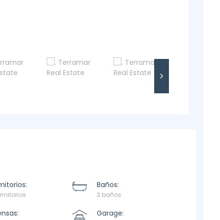
itorios:
Baños:
rmitorios
3 baños
ensas:
Garage: