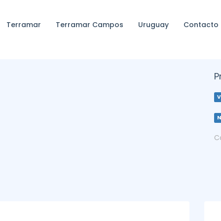
Terramar
Terramar Campos
Uruguay
Contacto
P
V
C