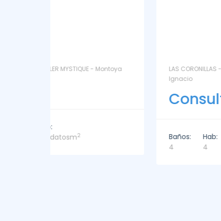
ntoya
LAS CORONILLAS - CHACRA 13 - Chacras de José
Ignacio
Consultar
Baños:
Hab:
Sup:
2
4
4
449m