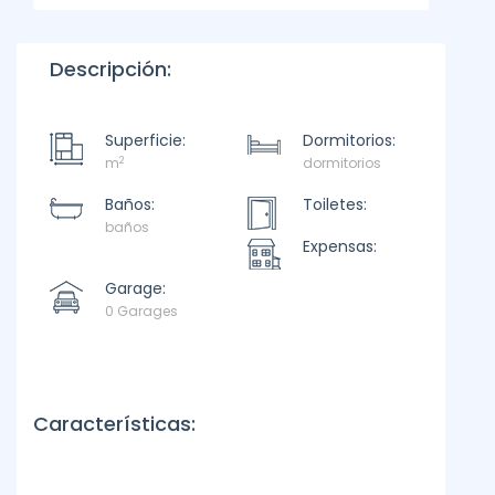
Descripción:
Superficie:
Dormitorios:
2
m
dormitorios
Baños:
Toiletes:
baños
Expensas:
Garage:
0 Garages
Características: