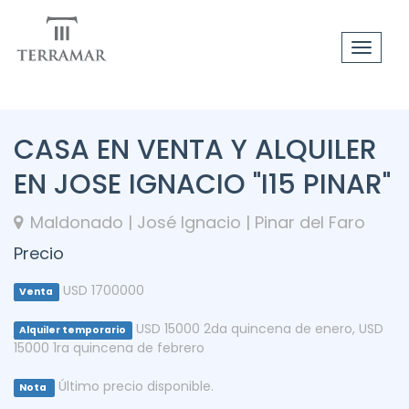
Toggle
navigat
CASA EN VENTA Y ALQUILER
EN JOSE IGNACIO "I15 PINAR"
Maldonado | José Ignacio | Pinar del Faro
Precio
USD 1700000
Venta
USD 15000 2da quincena de enero
,
USD
Alquiler temporario
15000 1ra quincena de febrero
Último precio disponible.
Nota