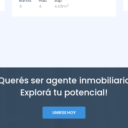
2
3
221m
Querés ser agente inmobiliari
Explorá tu potencial!
UNIRSE HOY