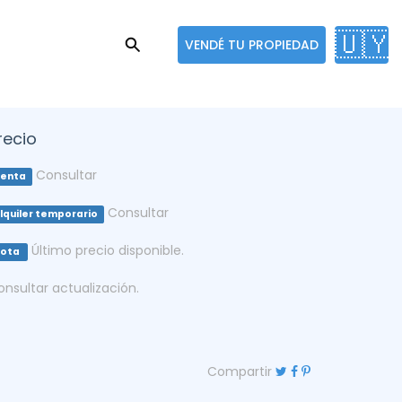
🇺🇾
VENDÉ TU PROPIEDAD
recio
Consultar
enta
Consultar
lquiler temporario
Último precio disponible.
Nota
onsultar actualización.
Compartir