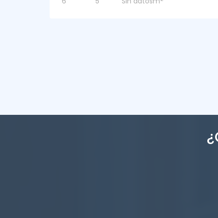
Baños:
Hab:
Sup:
2
4
4
449m
¿