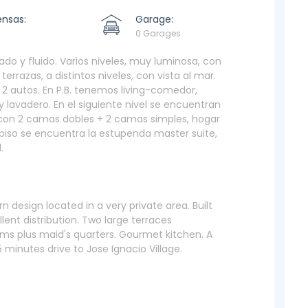
ensas:
Garage:
0 Garages
o y fluido. Varios niveles, muy luminosa, con
rrazas, a distintos niveles, con vista al mar.
a 2 autos. En P.B. tenemos living-comedor,
y lavadero. En el siguiente nivel se encuentran
, con 2 camas dobles + 2 camas simples, hogar
o piso se encuentra la estupenda master suite,
.
design located in a very private area. Built
lent distribution. Two large terraces
oms plus maid's quarters. Gourmet kitchen. A
inutes drive to Jose Ignacio Village.