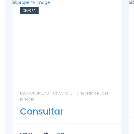
CASA
La Paz Santa Monica - Santa Mónica
Consultar
Baños:
Hab:
Sup:
2