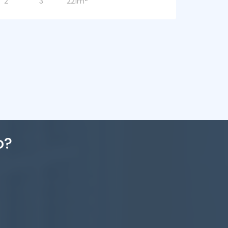
Baños:
Hab:
Sup:
6
2
3
3
226m
o?