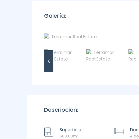
Galería:
Descripción:
Superficie:
Dorm
2
600.00m
4 do