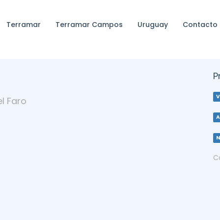
Terramar
Terramar Campos
Uruguay
Contacto
P
V
el Faro
A
C