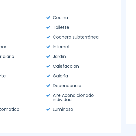
o
Cocina
Toilette
Cochera subterránea
mar
Internet
diario
Jardín
Calefacción
rte
Galería
Dependencia
Aire Acondicionado
individual
utomático
Luminoso