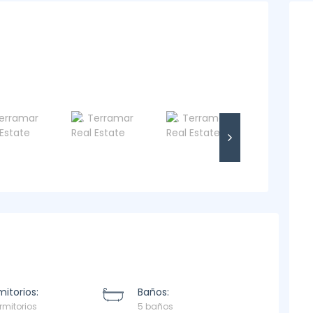
itorios:
Baños:
rmitorios
5 baños