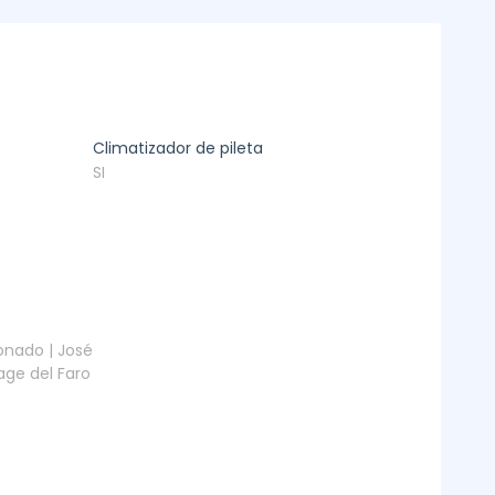
Climatizador de pileta
SI
onado | José
lage del Faro