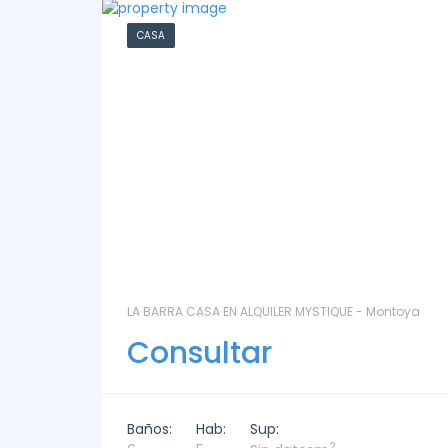
CHACRA
ntoya
LAS CORONILLAS - CHACRA 13 - Chacras de José
Ignacio
Consultar