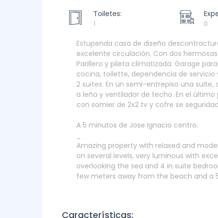
Toiletes:
Exp
1
0
Estupenda casa de diseño descontracturad
excelente circulación. Con dos hermosas te
Parillero y pileta climatizada. Garage par
cocina, toilette, dependencia de servicio 
2 suites. En un semi-entrepiso una suite
a leña y ventilador de techo. En el últim
con somier de 2x2 tv y cofre se seguridad
A 5 minutos de Jose Ignacio centro.
_
Amazing property with relaxed and modern 
on several levels, very luminous with excel
overlooking the sea and 4 in suite bedro
few meters away from the beach and a 5 m
Características: