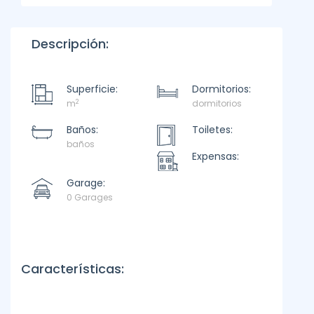
Descripción:
Superficie:
Dormitorios:
2
m
dormitorios
Baños:
Toiletes:
baños
Expensas:
Garage:
0 Garages
Características: