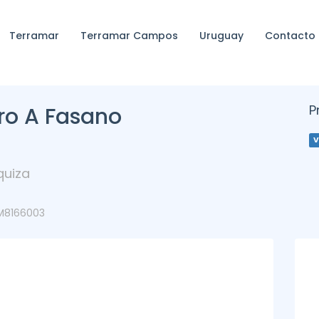
Terramar
Terramar Campos
Uruguay
Contacto
P
ro A Fasano
V
quiza
TM8166003