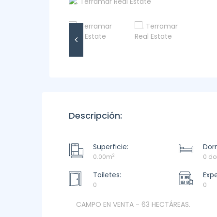
Descripción:
Superficie:
Dorm
2
0.00m
0 do
Toiletes:
Exp
0
0
CAMPO EN VENTA - 63 HECTÁREAS.