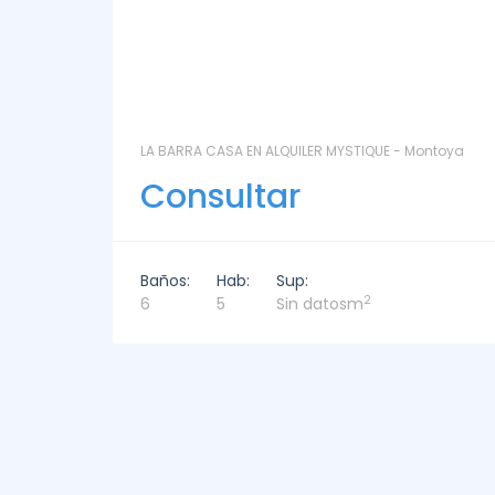
ntoya
LAS CORONILLAS - CHACRA 13 - Chacras de José
Ignacio
Consultar
Baños:
Hab:
Sup:
2
4
4
449m