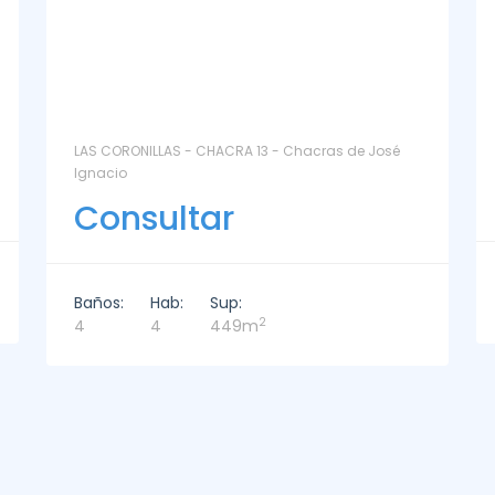
La Paz Santa Monica - Santa Mónica
Consultar
Baños:
Hab:
Sup:
2
2
3
221m