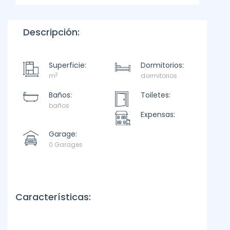
Descripción:
Superficie:
Dormitorios:
2
m
dormitorios
Baños:
Toiletes:
baños
Expensas:
Garage:
0 Garages
Características: