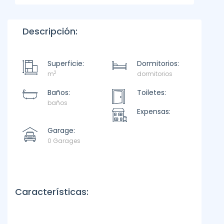
Descripción:
Superficie:
Dormitorios:
2
m
dormitorios
Baños:
Toiletes:
baños
Expensas:
Garage:
0 Garages
Características: