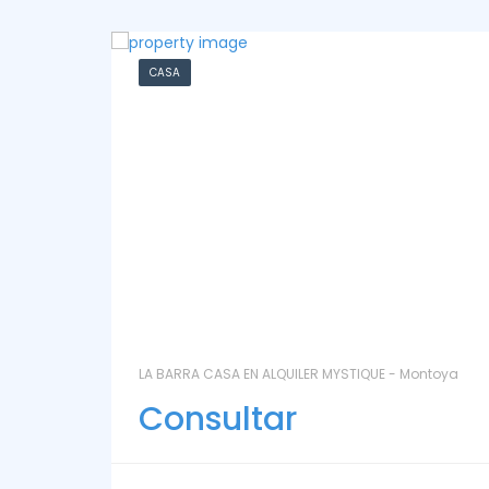
CHACRA
ntoya
LAS CORONILLAS - CHACRA 13 - Chacras de José
Ignacio
Consultar