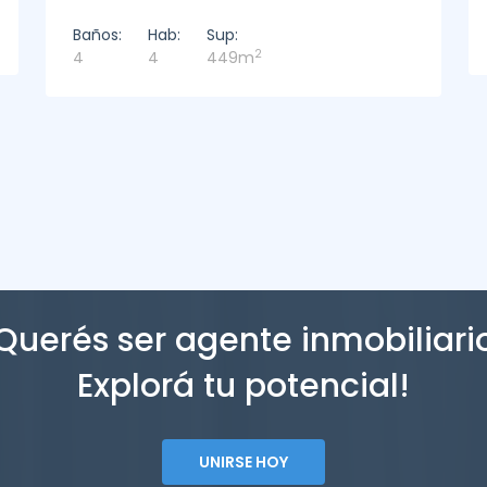
Baños:
Hab:
Sup:
2
2
3
221m
Querés ser agente inmobiliari
Explorá tu potencial!
UNIRSE HOY