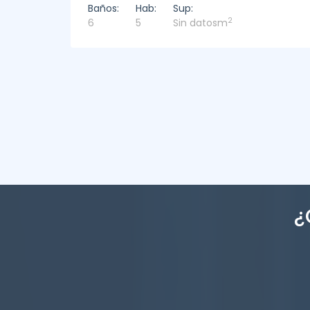
Baños:
Hab:
Sup:
2
4
4
449m
¿