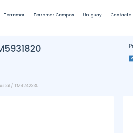
Terramar
Terramar Campos
Uruguay
Contacto
P
M5931820
V
orestal / TM4242330