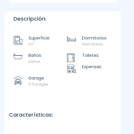
Descripción:
Superficie:
Dormitorios:
2
m
dormitorios
Baños:
Toiletes:
baños
Expensas:
Garage:
0 Garages
Características: