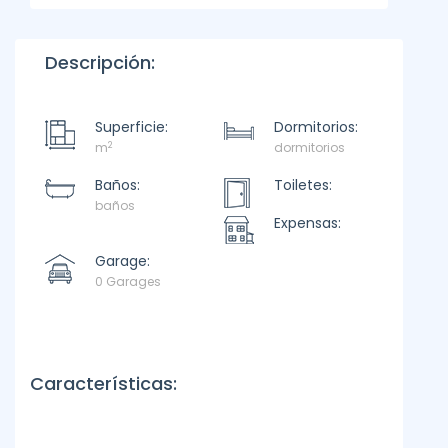
Descripción:
Superficie:
Dormitorios:
2
m
dormitorios
Baños:
Toiletes:
baños
Expensas:
Garage:
0 Garages
Características: