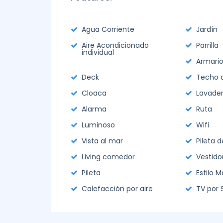
Agua Corriente
Jardín
Aire Acondicionado
Parrilla
individual
Armari
Deck
Techo d
Cloaca
Lavade
Alarma
Ruta
Luminoso
Wifi
Vista al mar
Pileta 
Living comedor
Vestido
Pileta
Estilo 
Calefacción por aire
TV por 