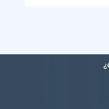
2
4
4
449m
¿