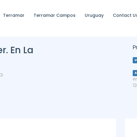
Terramar
Terramar Campos
Uruguay
Contact U
P
r. En La
V
a
A
e
1