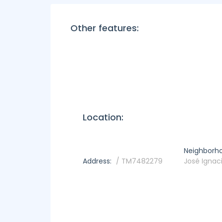
Other features:
Location:
Neighborh
Address:
/ TM7482279
José Ignaci