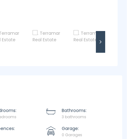
drooms:
Bathrooms:
bedrooms
3 bathrooms
pences:
Garage:
0 Garages