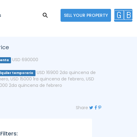
🇬🇧
s
SELL YOUR PROPERTY
rice
USD 690000
enta
USD 16900 2da quincena de
lquiler temporario
nero
,
USD 15000 1ra quincena de febrero
,
USD
2000 2da quincena de febrero
Share
Filters: