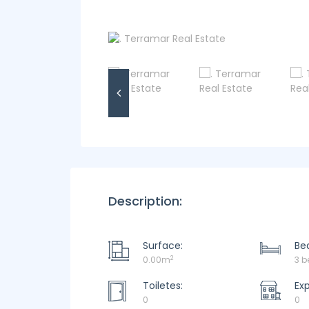
Description:
Surface:
Be
2
0.00m
3 
Toiletes:
Ex
0
0