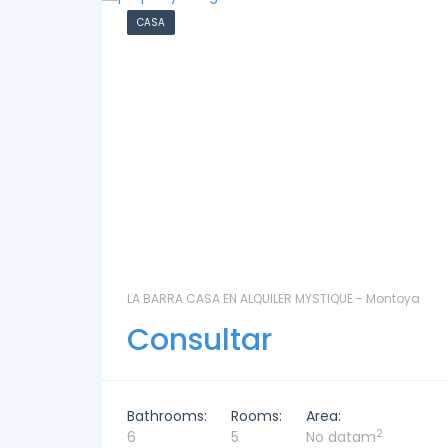
CHACRA
ntoya
LAS CORONILLAS - CHACRA 13 - Chacras de José
Ignacio
Consultar
Bathrooms:
Rooms:
Area: