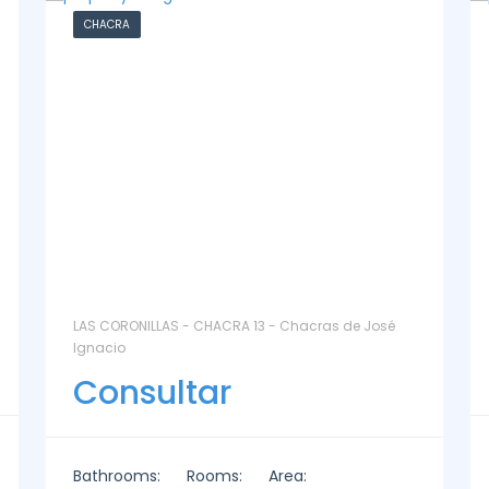
CASA
La Paz Santa Monica - Santa Mónica
Consultar
Bathrooms:
Rooms:
Area:
2
2
3
221m