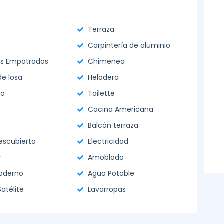
Terraza
Carpintería de aluminio
os Empotrados
Chimenea
e losa
Heladera
ro
Toilette
Cocina Americana
Balcón terraza
descubierta
Electricidad
r
Amoblado
Moderno
Agua Potable
Satélite
Lavarropas