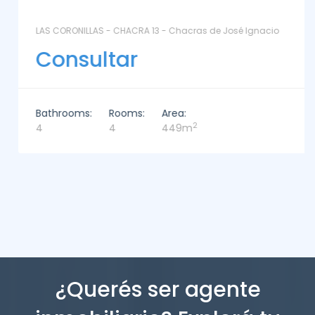
LAS CORONILLAS - CHACRA 13 - Chacras de José Ignacio
Consultar
Bathrooms:
Rooms:
Area:
2
4
4
449m
¿Querés ser agente