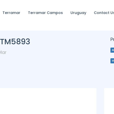
Terramar
Terramar Campos
Uruguay
Contact U
P
 TM5893
A
Mar
V