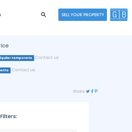
🇬🇧
s
SELL YOUR PROPERTY
rice
Contact us
lquiler temporario
Contact us
enta
Share
Filters: