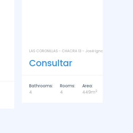
LAS CORONILLAS - CHACRA 13 - José Ignacio
LA BARR
Consultar
Con
Bathrooms:
Rooms:
Area:
Bathro
2
4
4
449m
6