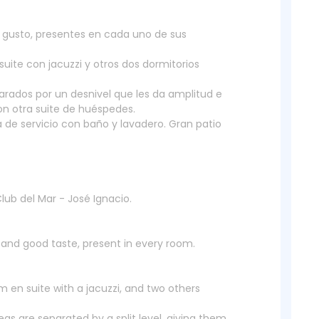
n gusto, presentes en cada uno de sus
suite con jacuzzi y otros dos dormitorios
arados por un desnivel que les da amplitud e
on otra suite de huéspedes.
de servicio con baño y lavadero. Gran patio
lub del Mar - José Ignacio.
 and good taste, present in every room.
 en suite with a jacuzzi, and two others
as are separated by a split level, giving them