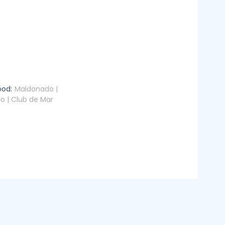
ood:
Maldonado |
io | Club de Mar