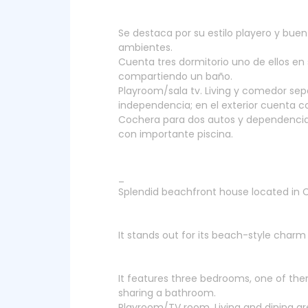
Se destaca por su estilo playero y bue
ambientes.
Cuenta tres dormitorio uno de ellos en 
compartiendo un baño.
Playroom/sala tv. Living y comedor sep
independencia; en el exterior cuenta c
Cochera para dos autos y dependencia 
con importante piscina.
_
Splendid beachfront house located in C
It stands out for its beach-style charm
It features three bedrooms, one of them
sharing a bathroom.
Playroom/TV room. Living and dining are