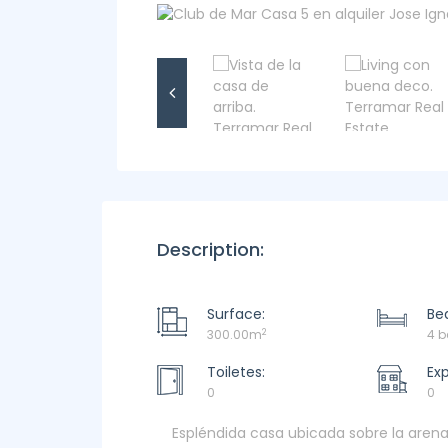
Description:
Surface:
Be
2
300.00m
4 
Toiletes:
Ex
0
0
Espléndida casa ubicada sobre la arena