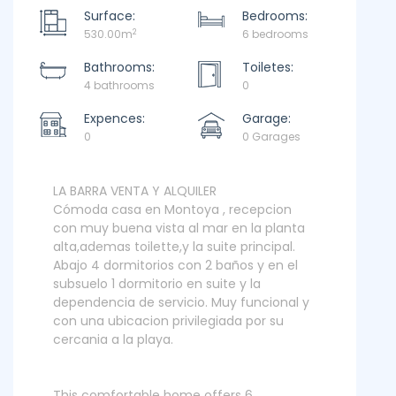
Surface:
Bedrooms:
2
530.00m
6 bedrooms
Bathrooms:
Toiletes:
4 bathrooms
0
Expences:
Garage:
0
0 Garages
LA BARRA VENTA Y ALQUILER
Cómoda casa en Montoya , recepcion
con muy buena vista al mar en la planta
alta,ademas toilette,y la suite principal.
Abajo 4 dormitorios con 2 baños y en el
subsuelo 1 dormitorio en suite y la
dependencia de servicio. Muy funcional y
con una ubicacion privilegiada por su
cercania a la playa.
This comfortable home offers 6