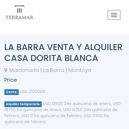
Toggle
navigat
LA BARRA VENTA Y ALQUILER
CASA DORITA BLANCA
Maldonado | La Barra | Montoya
Price
USD 2100000
Venta
USD 12500 2da quincena de enero
,
USD
Alquiler temporario
18750 1ra quincena de enero
,
USD 8750 2da quincena de
febrero
,
USD 0 1ra quincena de febrero
,
USD 11300 1ra
quincena de febrero