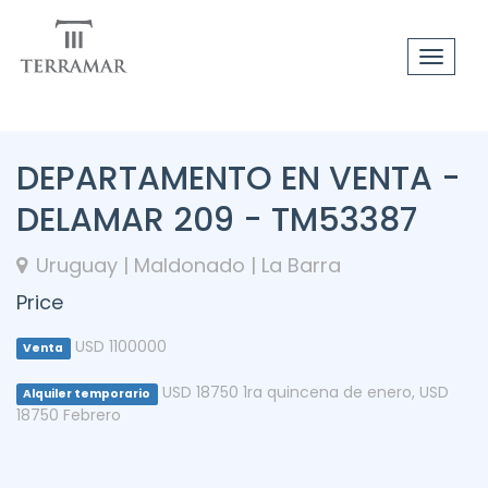
Toggle
navigat
DEPARTAMENTO EN VENTA -
DELAMAR 209 - TM53387
Uruguay | Maldonado | La Barra
Price
USD 1100000
Venta
USD 18750 1ra quincena de enero
,
USD
Alquiler temporario
18750 Febrero