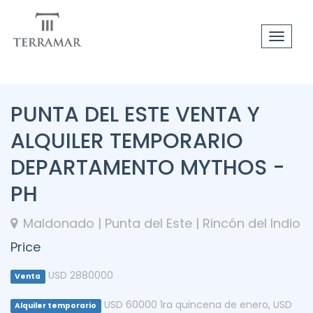
Toggle
navigat
PUNTA DEL ESTE VENTA Y
ALQUILER TEMPORARIO
DEPARTAMENTO MYTHOS -
PH
Maldonado | Punta del Este | Rincón del Indio
Price
USD 2880000
Venta
USD 60000 1ra quincena de enero
,
USD
Alquiler temporario