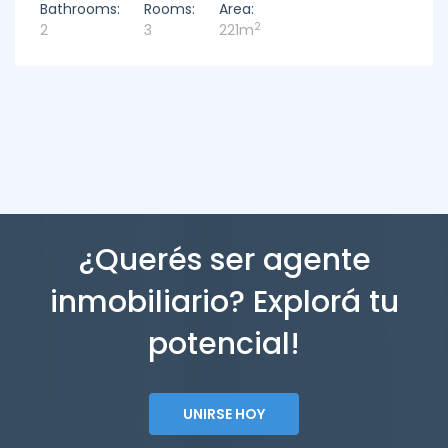
Bathrooms:
Rooms:
Area:
2
2
3
221m
¿Querés ser agente
inmobiliario? Explorá tu
potencial!
UNIRSE HOY