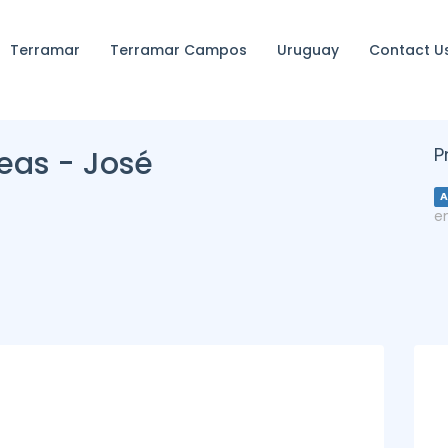
Terramar
Terramar Campos
Uruguay
Contact U
P
deas - José
A
e