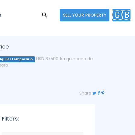
🇬🇧
s
SELL YOUR PROPERTY
rice
USD 37500 1ra quincena de
lquiler temporario
nero
Share
Filters: