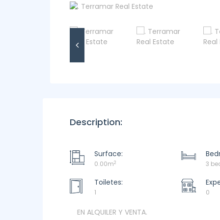
Description:
Surface:
Bed
2
0.00m
3 b
Toiletes:
Exp
1
0
EN ALQUILER Y VENTA.