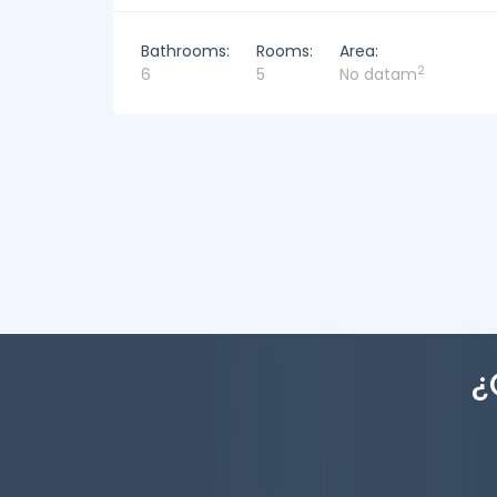
Bathrooms:
Rooms:
Area:
2
4
4
449m
¿