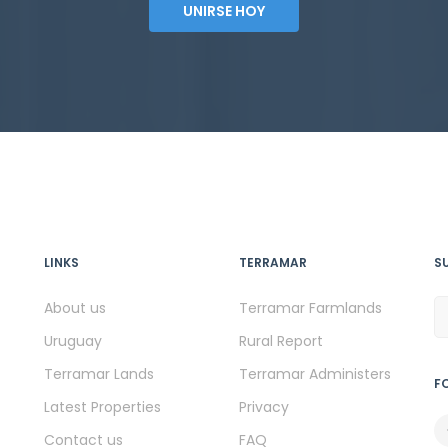
UNIRSE HOY
LINKS
TERRAMAR
S
About us
Terramar Farmlands
Uruguay
Rural Report
Terramar Lands
Terramar Administers
F
Latest Properties
Privacy
Contact us
FAQ