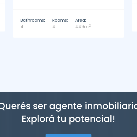
Bathrooms:
Rooms:
Area:
2
2
3
221m
Querés ser agente inmobiliari
Explorá tu potencial!