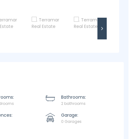
rooms:
Bathrooms:
edrooms
2 bathrooms
ences:
Garage:
0 Garages