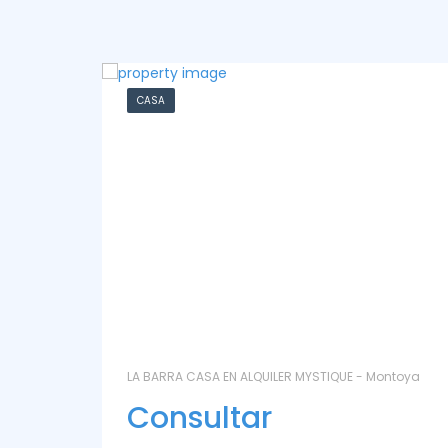
CHACRA
ntoya
LAS CORONILLAS - CHACRA 13 - Chacras de José
Ignacio
Consultar