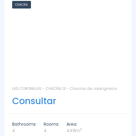
CHACRA
LAS CORONILLAS - CHACRA 13 - Chacras de José Ignacio
Consultar
Bathrooms:
Rooms:
Area:
2
4
4
449m