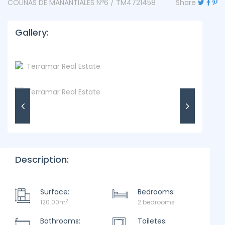
COLINAS DE MANANTIALES Nº6 / TM4721458
Share
Gallery:
Description:
Surface:
Bedrooms:
2
120.00m
2 bedrooms
Bathrooms:
Toiletes: