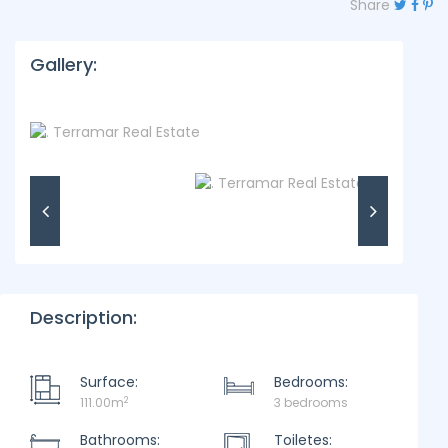
Share
Gallery:
Description:
Surface:
Bedrooms:
2
111.00m
3 bedrooms
Bathrooms:
Toiletes: