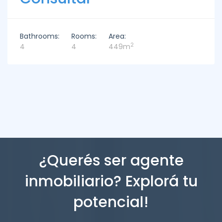
Bathrooms:
Rooms:
Area:
2
4
4
449m
¿Querés ser agente
inmobiliario? Explorá tu
potencial!