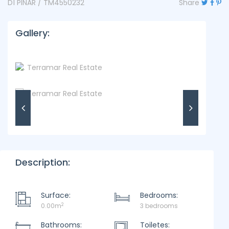
D1 PINAR / TM4550232
Share
Gallery:
Description:
Surface:
Bedrooms:
2
0.00m
3 bedrooms
Bathrooms:
Toiletes: