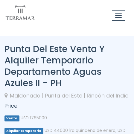
Toggle
navigat
Punta Del Este Venta Y
Alquiler Temporario
Departamento Aguas
Azules II - PH
Maldonado | Punta del Este | Rincón del Indio
Price
USD 1785000
Venta
USD 44000 1ra quincena de enero
,
USD
Alquiler temporario