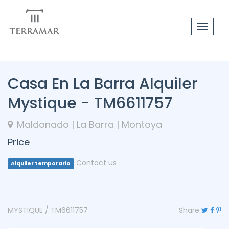
Toggle
navigat
Casa En La Barra Alquiler
Mystique - TM6611757
Maldonado | La Barra | Montoya
Price
Contact us
Alquiler temporario
MYSTIQUE / TM6611757
Share