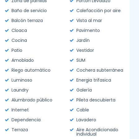
Zona de parrillas
Portón Levadizo
Baño de servicio
Calefacción por aire
Balcón terraza
Vista al mar
Cloaca
Pavimento
Cocina
Jardín
Patio
Vestidor
Amoblado
SUM
Riego automático
Cochera subterránea
Luminoso
Energia trifasica
Laundry
Galería
Alumbrado público
Pileta descubierta
Internet
Cable
Dependencia
Lavadero
Terraza
Aire Acondicionado
individual